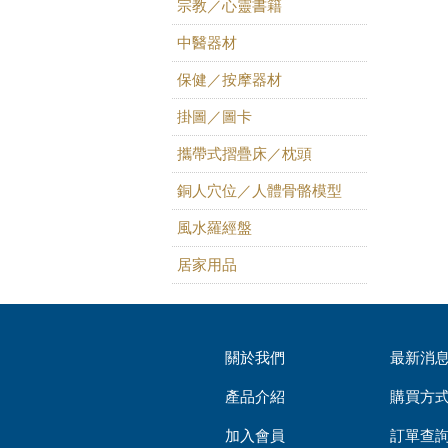
宗教／心靈書籍
中醫器材
保健／按摩器材
掛圖／圖卡
攜帶式摺疊床／枕頭
銅人穴位／人體骨骼模型
風水羅經盤
居家用品
關於我們
最新消
產品介紹
購買方
加入會員
訂單查