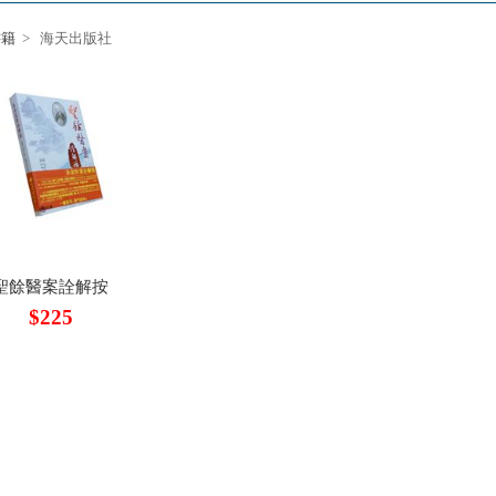
書籍
> 海天出版社
聖餘醫案詮解按
$225