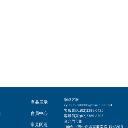
網路客服
息
產品展示
cy0606.ch0606@msa.hinet.net
客服電話:(02)2381-0435
式
會員中心
客服傳真:(02)2389-8705
台北門市部:
詢
常見問題
100台北市中正區重慶南路1段43號B1