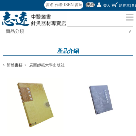
搜尋
登入
購物車
( 0 )
商品分類
∨
產品介紹
>
簡體書籍
> 廣西師範大學出版社