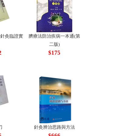
年針灸臨證實
臍療法防治疾病一本通(第
二版)
2
$175
刀
針灸辨治思路與方法
5
$666