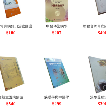
部常見病針刀治療圖譜
中醫傳染病學
塗福音脾胃病
$180
$207
$40
唐祖宣溫病解讀
筋膜學與中醫學
湯劑煎服
$540
$299
$39