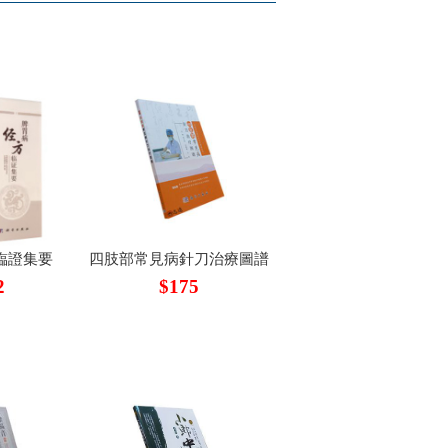
臨證集要
四肢部常見病針刀治療圖譜
2
$175