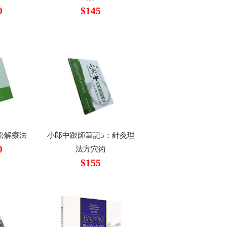
0
$145
松解療法
小郎中跟師筆記5：針灸理
0
法方穴術
$155