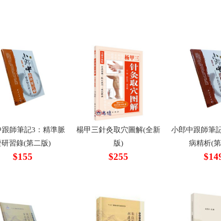
中跟師筆記3：精準脈
楊甲三針灸取穴圖解(全新
小郎中跟師筆記
證研習錄(第二版)
版)
病精析(第
$155
$255
$14