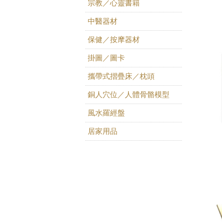
宗教／心靈書籍
中醫器材
保健／按摩器材
掛圖／圖卡
攜帶式摺疊床／枕頭
銅人穴位／人體骨骼模型
風水羅經盤
居家用品