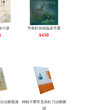
病十講
平衡針技術臨床手冊
6
$430
痹法治療風濕
神經卡壓常見病針刀治療圖
譜