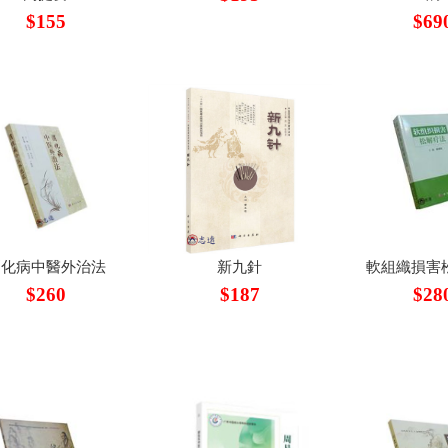
$155
$69
消化病中醫外治法
新九針
軟組織損害
$260
$187
$28