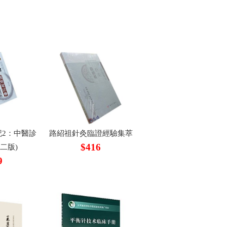
2：中醫診
路紹祖針灸臨證經驗集萃
$416
二版)
9