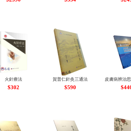
火針療法
賀普仁針灸三通法
皮膚病辨治
$302
$590
$44