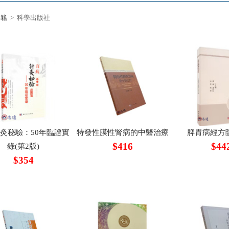
書籍
> 科學出版社
灸秘驗：50年臨證實
特發性膜性腎病的中醫治療
脾胃病經方
$416
$44
錄(第2版)
$354