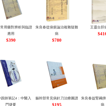
義常用藥對辨析與臨證
朱良春從痰瘀論治複雜疑難
王靈台肝
$41
應用
病
$390
$780
中跟師筆記4：中醫入
軀幹部常見病針刀治療圖譜
朱良春益腎蠲
$195
門捷要
病