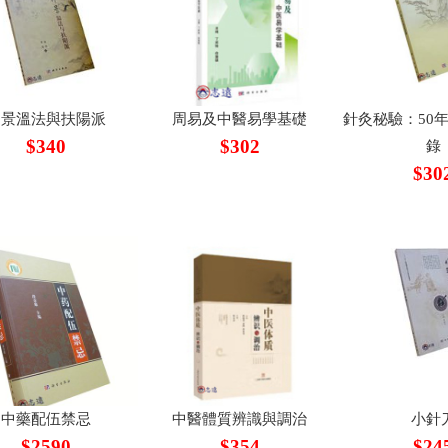
仲景溫法與扶陽派
周易及中醫易學基礎
針灸秘驗：50
$340
$302
錄
$30
中藥配伍禁忌
中醫體質辨識與調治
小針
$2590
$354
$24