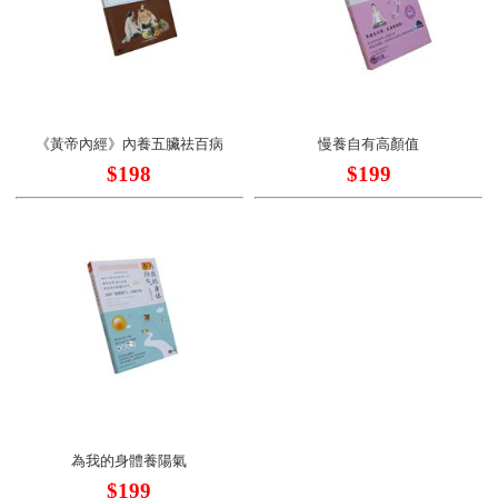
《黃帝內經》內養五臟祛百病
慢養自有高顏值
$198
$199
為我的身體養陽氣
$199