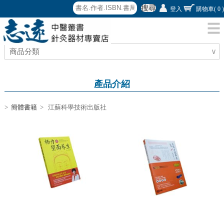
搜尋
登入
購物車
( 0 )
商品分類
∨
產品介紹
>
簡體書籍
> 江蘇科學技術出版社