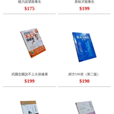
楊力談望面養生
美味才能養生
$175
$199
武國忠圖說不上火保健康
經方100首（第二版）
$199
$190