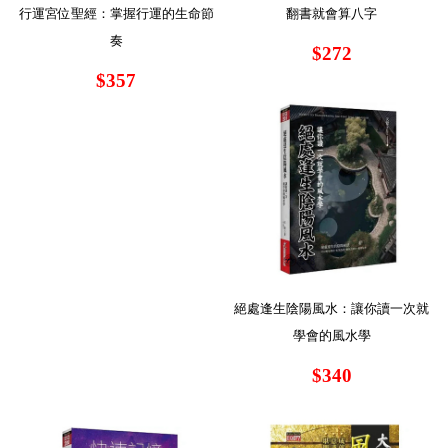
行運宮位聖經：掌握行運的生命節
翻書就會算八字
奏
$272
$357
絕處逢生陰陽風水：讓你讀一次就
學會的風水學
$340