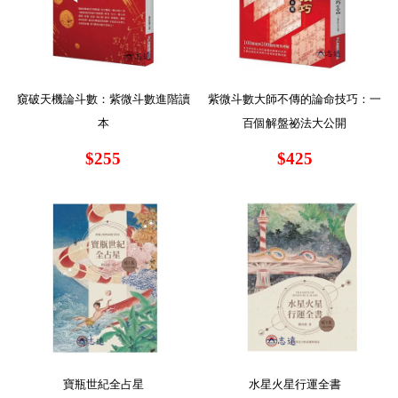
窺破天機論斗數：紫微斗數進階讀
紫微斗數大師不傳的論命技巧：一
本
百個解盤祕法大公開
$255
$425
寶瓶世紀全占星
水星火星行運全書