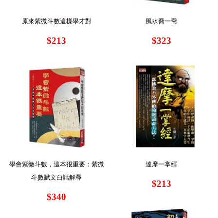
原來紫微斗數這樣學才對
風水喬一喬
$213
$323
學會紫微斗數，這本很重要：紫微
達摩一掌經
斗數賦文白話解釋
$213
$340