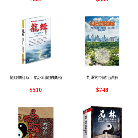
龍經增訂版：氣水山龍的奧秘
九運玄空陽宅詳解
$510
$748