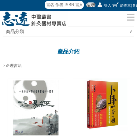
搜尋
登入
購物車
( 0 )
商品分類
∨
產品介紹
> 命理書籍