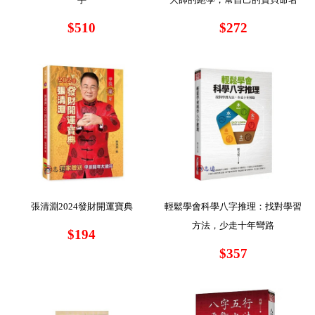
$510
$272
張清淵2024發財開運寶典
輕鬆學會科學八字推理：找對學習
方法，少走十年彎路
$194
$357