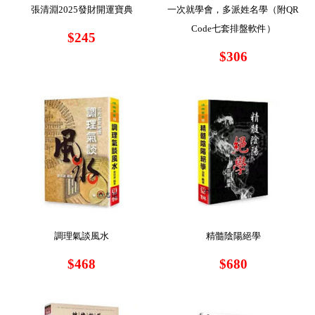
張清淵2025發財開運寶典
一次就學會，多派姓名學（附QR
Code七套排盤軟件）
$245
$306
調理氣談風水
精髓陰陽絕學
$468
$680