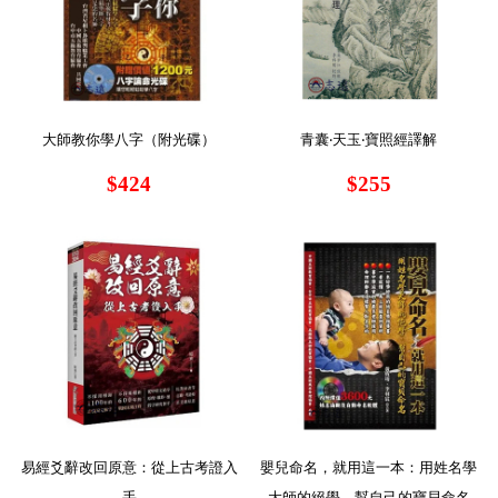
大師教你學八字（附光碟）
青囊‧天玉‧寶照經譯解
$424
$255
易經爻辭改回原意：從上古考證入
嬰兒命名，就用這一本：用姓名學
手
大師的絕學，幫自己的寶貝命名