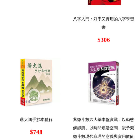
八字入門：好學又實用的八字學習
書
$306
蔣大鴻手抄本精解
紫微斗數六大基本盤實戰：以動態
解靜態、以時間煥活空間，賦予紫
$748
微斗數現代命理的意義與實用價值