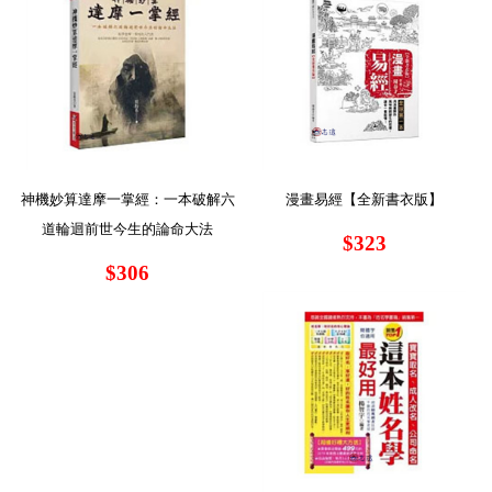
神機妙算達摩一掌經：一本破解六
漫畫易經【全新書衣版】
道輪迴前世今生的論命大法
$323
$306