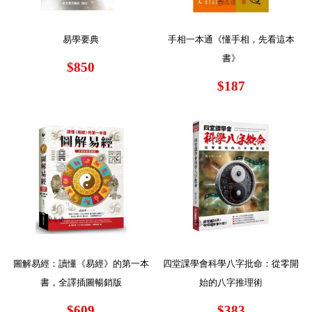
易學要典
手相一本通《懂手相，先看這本
書》
$850
$187
圖解易經：讀懂《易經》的第一本
四堂課學會科學八字批命：從零開
書，全譯插圖暢銷版
始的八字推理術
$609
$383