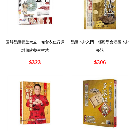
圖解易經養生大全：從食衣住行探
易經卜卦入門：輕鬆學會易經卜卦
討傳統養生智慧
要訣
$323
$306