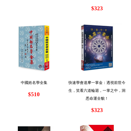
$323
中國姓名學全集
快速學會達摩一掌金：透視前世今
生，笑看六道輪迴，一掌之中，洞
$510
悉命運全貌！
$323