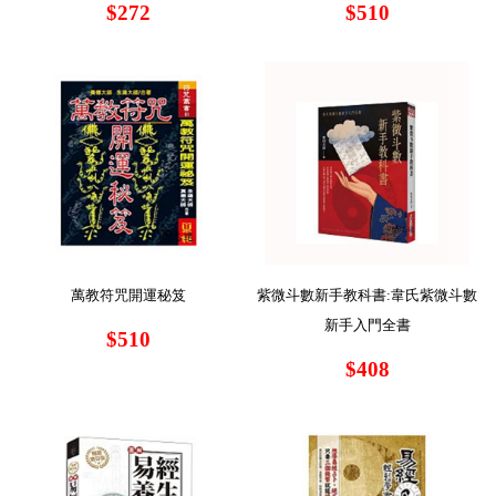
$272
$510
萬教符咒開運秘笈
紫微斗數新手教科書:韋氏紫微斗數
新手入門全書
$510
$408