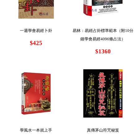
一週學會易經卜卦
易林：易經占卦標準範本（附10分
鐘學會易經4096條占法）
$425
$1360
學風水一本就上手
真傳茅山符咒秘笈