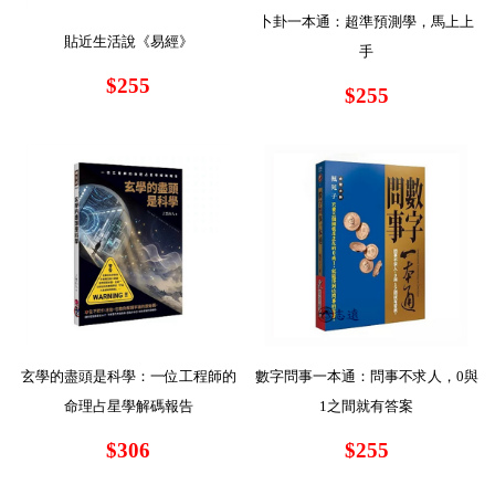
卜卦一本通：超準預測學，馬上上
貼近生活說《易經》
手
$255
$255
玄學的盡頭是科學：一位工程師的
數字問事一本通：問事不求人，0與
命理占星學解碼報告
1之間就有答案
$306
$255