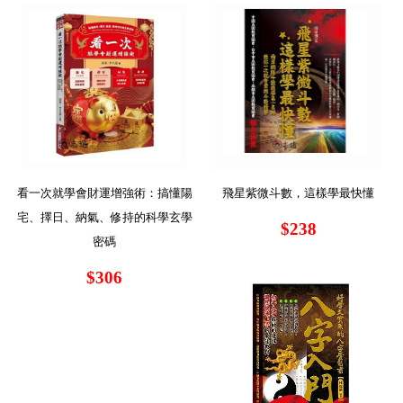
看一次就學會財運增強術：搞懂陽
飛星紫微斗數，這樣學最快懂
宅、擇日、納氣、修持的科學玄學
$238
密碼
$306