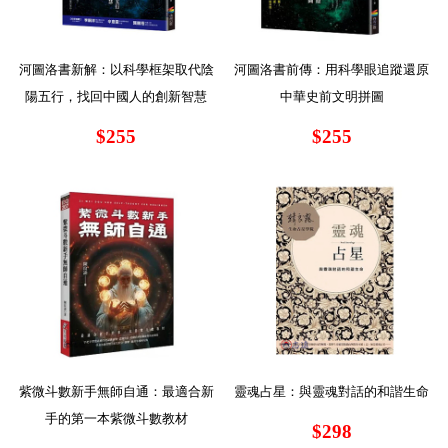
河圖洛書新解：以科學框架取代陰
河圖洛書前傳：用科學眼追蹤還原
陽五行，找回中國人的創新智慧
中華史前文明拼圖
$255
$255
紫微斗數新手無師自通：最適合新
靈魂占星：與靈魂對話的和諧生命
手的第一本紫微斗數教材
$298