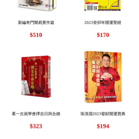
新編奇門闡易實作篇
2023癸卯年開運聖經
$510
$170
看一次就學會擇吉日與合婚
張清淵2023發財開運寶典
$323
$194