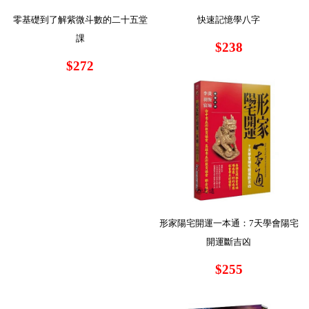
零基礎到了解紫微斗數的二十五堂
快速記憶學八字
課
$238
$272
形家陽宅開運一本通：7天學會陽宅
開運斷吉凶
$255