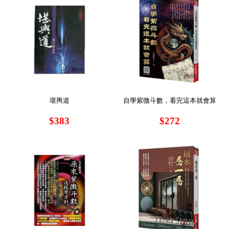
堪輿道
自學紫微斗數，看完這本就會算
$383
$272