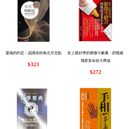
靈魂的約定：認識你的南北月交點
史上最好學的紫微斗數書：奶瓶級
飛星算命術大釋放
$323
$272