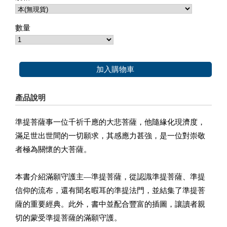
數量
加入購物車
產品說明
準提菩薩事一位千祈千應的大悲菩薩，他隨緣化現濟度，
滿足世出世間的一切願求，其感應力甚強，是一位對崇敬
者極為關懷的大菩薩。
本書介紹滿願守護主—準提菩薩，從認識準提菩薩、準提
信仰的流布，還有聞名暇耳的準提法門，並結集了準提菩
薩的重要經典。此外，書中並配合豐富的插圖，讓讀者親
切的蒙受準提菩薩的滿願守護。