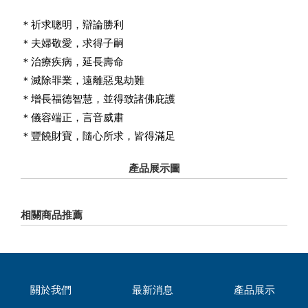
＊祈求聰明，辯論勝利
＊夫婦敬愛，求得子嗣
＊治療疾病，延長壽命
＊滅除罪業，遠離惡鬼劫難
＊增長福德智慧，並得致諸佛庇護
＊儀容端正，言音威肅
＊豐饒財寶，隨心所求，皆得滿足
產品展示圖
相關商品推薦
關於我們
最新消息
產品展示