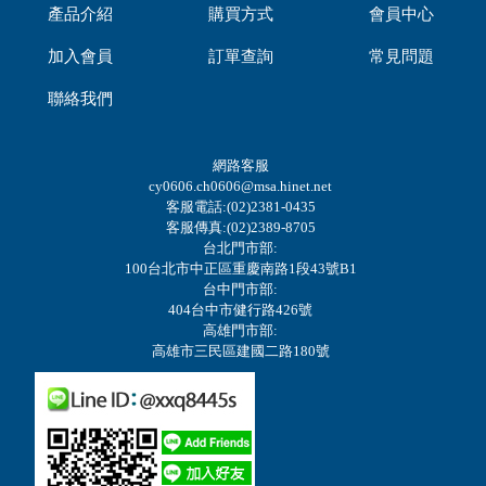
產品介紹
購買方式
會員中心
加入會員
訂單查詢
常見問題
聯絡我們
網路客服
cy0606.ch0606@msa.hinet.net
客服電話:(02)2381-0435
客服傳真:(02)2389-8705
台北門市部:
100台北市中正區重慶南路1段43號B1
台中門市部:
404台中市健行路426號
高雄門市部:
高雄市三民區建國二路180號