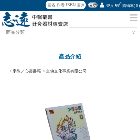
搜尋
登入
購物車
( 0 )
商品分類
∨
產品介紹
>
宗教／心靈書籍
>
全佛文化事業有限公司