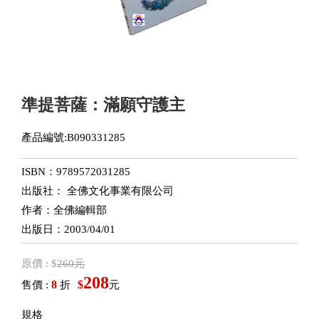
準提菩薩：滿願守護主
產品編號:B090331285
ISBN：9789572031285
出版社： 全佛文化事業有限公司
作者：全佛編輯部
出版日：2003/04/01
原價 : $
260元
208
8
$
售價 :
折
元
規格