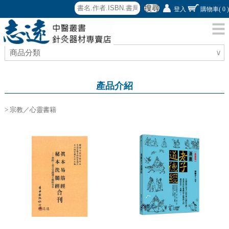
搜尋
登入
購物車
( 0 )
商品分類
∨
產品介紹
> 宗教／心靈書籍