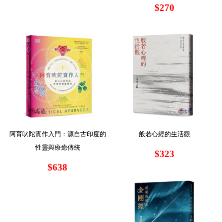
$270
阿育吠陀實作入門：源自古印度的
般若心經的生活觀
性靈與療癒傳統
$323
$638