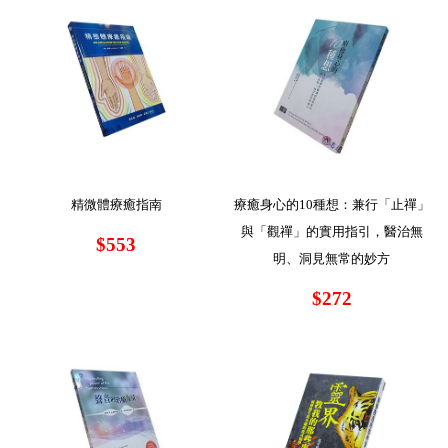
精微體療癒指南
療癒身心的10種想：兼行「止禪」
與「觀禪」的實用指引，醫治無
$553
明、洞見無常的妙方
$272