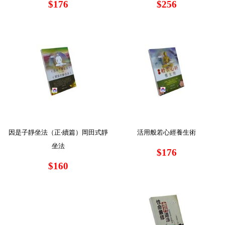
$176
$256
因是子靜坐法（正‧續篇）岡田式靜
活用般若心經養生術
坐法
$176
$160