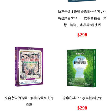
快速學會！脈輪療癒實作指南：亞
馬遜銷售NO.1，一次學會精油、冥
想、瑜珈、水晶等6種技巧
$298
來自宇宙的能量：解構能量療法的
療癒密碼02：改寫根源記憶
祕密
$298