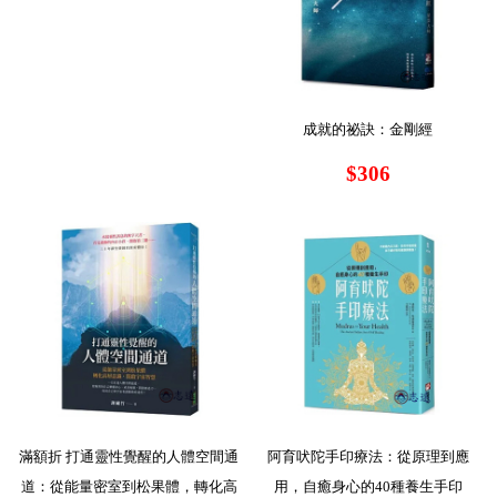
成就的祕訣：金剛經
$306
滿額折 打通靈性覺醒的人體空間通
阿育吠陀手印療法：從原理到應
道：從能量密室到松果體，轉化高
用，自癒身心的40種養生手印