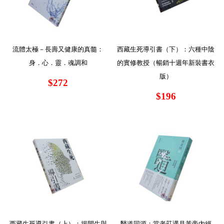
流體太極－長壽又健康的真髓：
西藏生死導引書（下）：六種中陰
身．心．靈．魂調和
的實修教授（暢銷十週年新裝書衣
版）
$272
$196
西藏生死導引書（上）：揭開生與
醫道同源：當老莊遇見黃帝內經