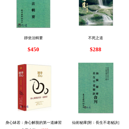
靜坐法輯要
不死之道
$450
$288
身心缽若：身心解脫的第一道練習
仙術秘庫[附：長生不老秘訣]