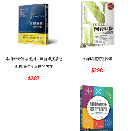
希塔療癒信念挖掘：重新連接潛意
阿育吠陀實證醫學
識療癒你最深層的內在
$298
$383