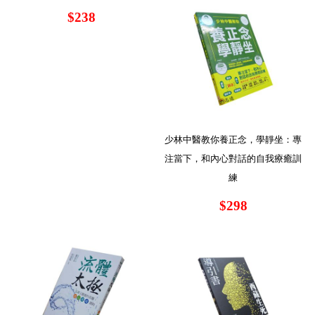
$238
少林中醫教你養正念，學靜坐：專
注當下，和內心對話的自我療癒訓
練
$298