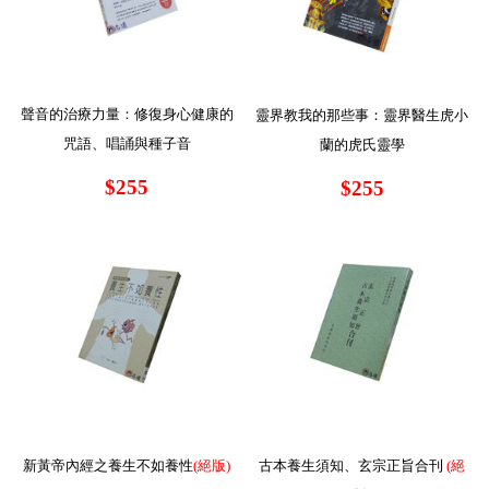
聲音的治療力量：修復身心健康的
靈界教我的那些事：靈界醫生虎小
咒語、唱誦與種子音
蘭的虎氏靈學
$255
$255
新黃帝內經之養生不如養性
(絕版)
古本養生須知、玄宗正旨合刊
(絕