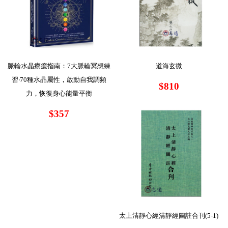
脈輪水晶療癒指南：7大脈輪冥想練
道海玄微
習‧70種水晶屬性，啟動自我調頻
$810
力，恢復身心能量平衡
$357
太上清靜心經清靜經圖註合刊(5-1)