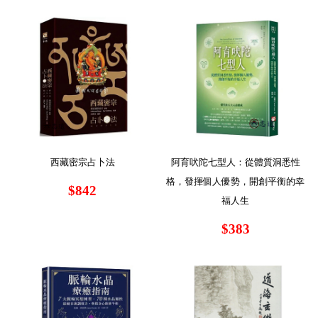
西藏密宗占卜法
阿育吠陀七型人：從體質洞悉性
格，發揮個人優勢，開創平衡的幸
$842
福人生
$383