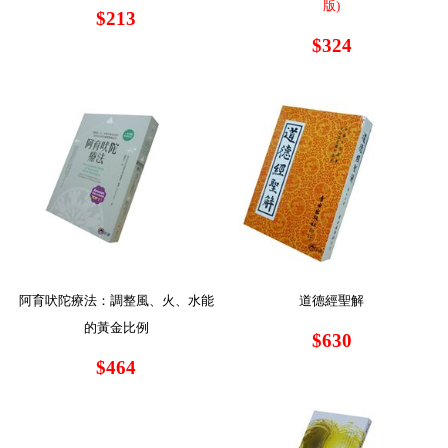
版)
$213
$324
阿育吠陀療法：調整風、火、水能
道德經聖解
的黃金比例
$630
$464