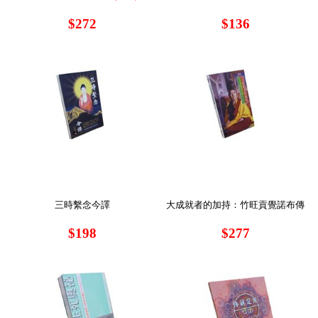
$272
$136
三時繫念今譯
大成就者的加持：竹旺貢覺諾布傳
$198
$277