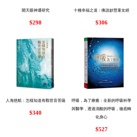
開天眼神通研究
十種幸福之道：佛說妙慧童女經
$298
$306
人海慈航：怎樣知道有觀世音菩薩
呼吸，為了療癒：全新的呼吸科學
與醫學，透過清醒的呼吸，徹底轉
$340
化身心
$527