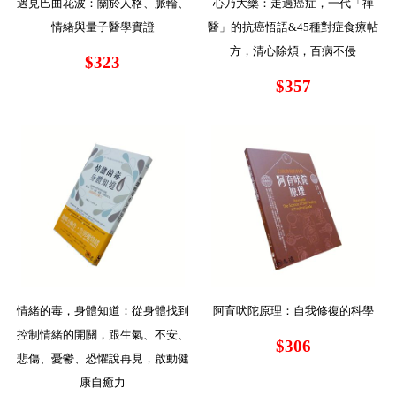
遇見巴曲花波：關於人格、脈輪、
心乃大藥：走過癌症，一代「禪
情緒與量子醫學實證
醫」的抗癌悟語&45種對症食療帖
方，清心除煩，百病不侵
$323
$357
情緒的毒，身體知道：從身體找到
阿育吠陀原理：自我修復的科學
控制情緒的開關，跟生氣、不安、
$306
悲傷、憂鬱、恐懼說再見，啟動健
康自癒力