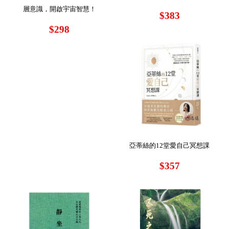
層意識，開啟宇宙智慧！
$383
$298
亞蒂絲的12堂愛自己冥想課
$357