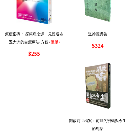
療癒密碼： 探萬病之源，見證遍布
道德經講義
五大洲的自癒療法(方智)
(絕版)
$324
$255
開啟前世檔案：前世的密碼與今生
的對話