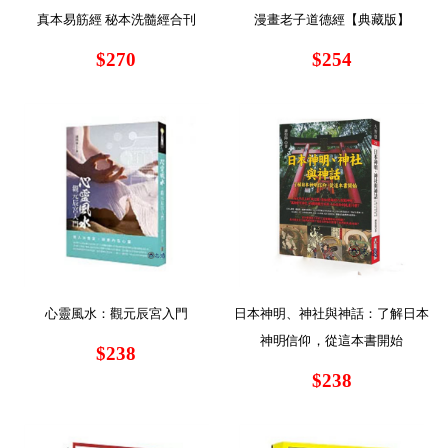
真本易筋經 秘本洗髓經合刊
漫畫老子道德經【典藏版】
$270
$254
心靈風水：觀元辰宮入門
日本神明、神社與神話：了解日本
神明信仰，從這本書開始
$238
$238