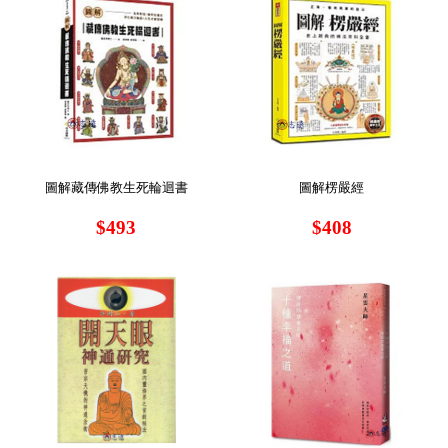
圖解藏傳佛教生死輪迴書
圖解楞嚴經
$493
$408