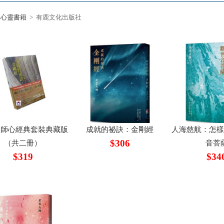
心靈書籍
> 有鹿文化出版社
大師心經典套裝典藏版
成就的祕訣：金剛經
人海慈航：怎
$306
（共二冊）
音菩
$319
$34