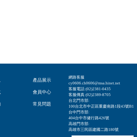
網路客服
息
產品展示
cy0606.ch0606@msa.hinet.net
客服電話:(02)2381-0435
式
會員中心
客服傳真:(02)2389-8705
台北門市部:
詢
常見問題
100台北市中正區重慶南路1段43號B1
台中門市部:
404台中市健行路426號
高雄門市部:
高雄市三民區建國二路180號