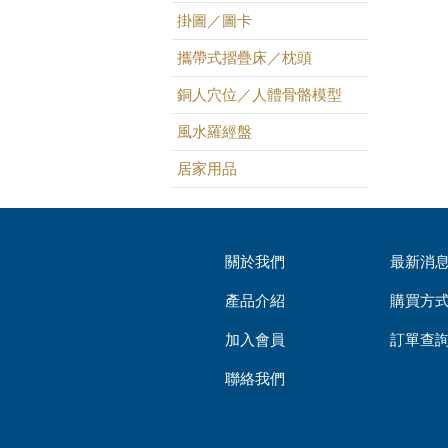
掛圖／圖卡
攜帶式摺疊床／枕頭
銅人穴位／人體骨骼模型
風水羅經盤
居家用品
關於我們
最新消
產品介紹
購買方
加入會員
訂單查
聯絡我們