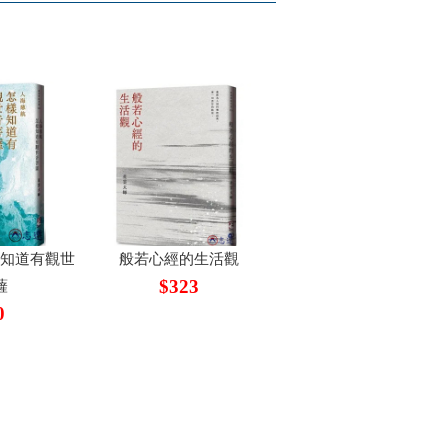
樣知道有觀世
般若心經的生活觀
$323
薩
0