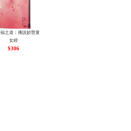
幸福之道：佛說妙慧童
女經
$306