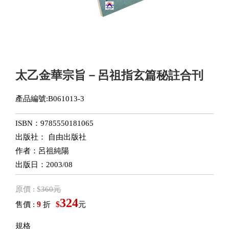
太乙金華宗旨－呂祖指玄篇秘註合刊
產品編號:B061013-3
ISBN：9785550181065
出版社： 自由出版社
作者：呂祖純陽
出版日：2003/08
原價 : $
360元
324
9
$
售價 :
折
元
規格