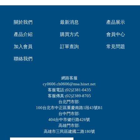
關於我們
最新消息
產品展示
產品介紹
購買方式
會員中心
加入會員
訂單查詢
常見問題
聯絡我們
網路客服
cy0606.ch0606@msa.hinet.net
客服電話:(02)2381-0435
客服傳真:(02)2389-8705
台北門市部:
100台北市中正區重慶南路1段43號B1
台中門市部:
404台中市健行路426號
高雄門市部:
高雄市三民區建國二路180號