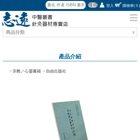
搜尋
登入
購物車
( 0 )
商品分類
∨
產品介紹
>
宗教／心靈書籍
>
自由出版社