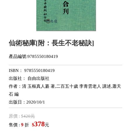
仙術秘庫[附：長生不老秘訣]
產品編號:9785550180419
ISBN： 9785550180419
出版社： 自由出版社
作者：清 玉樞真人纂 著,二百五十歲 李青雲老人 講述,蕭天
石 編
出版日：2020/10/1
原價 : $
420元
378
9
$
售價 :
折
元