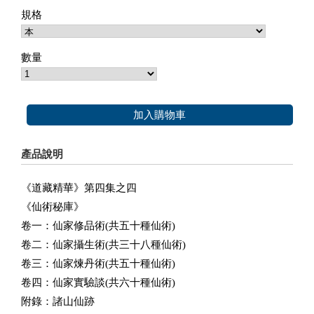
規格
數量
加入購物車
產品說明
《道藏精華》第四集之四
《仙術秘庫》
卷一：仙家修品術(共五十種仙術)
卷二：仙家攝生術(共三十八種仙術)
卷三：仙家煉丹術(共五十種仙術)
卷四：仙家實驗談(共六十種仙術)
附錄：諸山仙跡