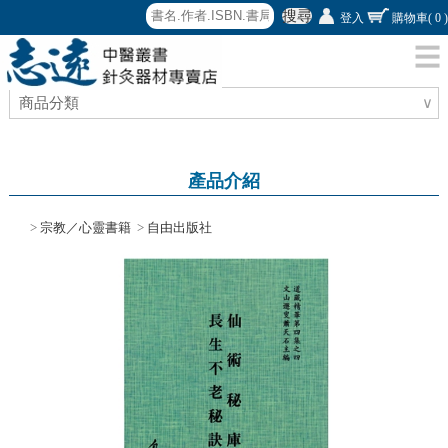
搜尋
登入
購物車
( 0 )
商品分類
∨
產品介紹
>
宗教／心靈書籍
>
自由出版社