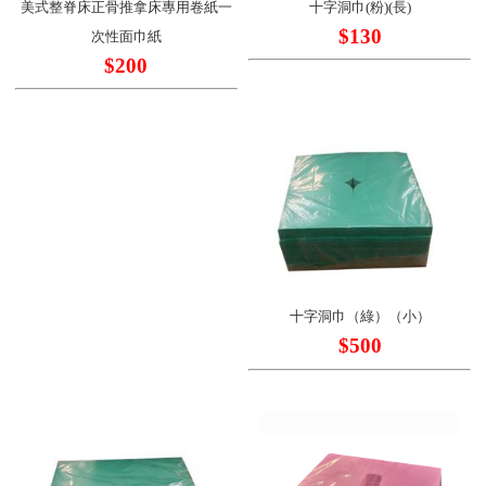
美式整脊床正骨推拿床專用卷紙一
十字洞巾(粉)(長)
$130
次性面巾紙
$200
十字洞巾（綠）（小）
$500