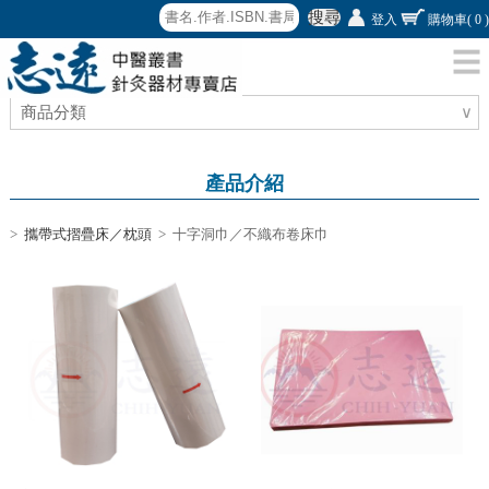
搜尋
登入
購物車
( 0 )
商品分類
∨
產品介紹
>
攜帶式摺疊床／枕頭
> 十字洞巾／不織布卷床巾