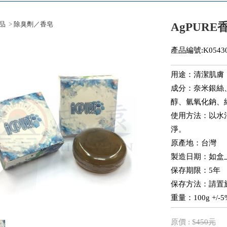
品
>
除臭劑／香皂
AgPURE
產品編號:K05430
用途：清潔肌膚
成分：奈米銀絲
醇、氫氧化鈉、
使用方法：以水
淨。
原產地：台灣
製造日期：如盒
保存期限：5年
保存方法：請置
​重量：100g +/-5
原價 : $
450元