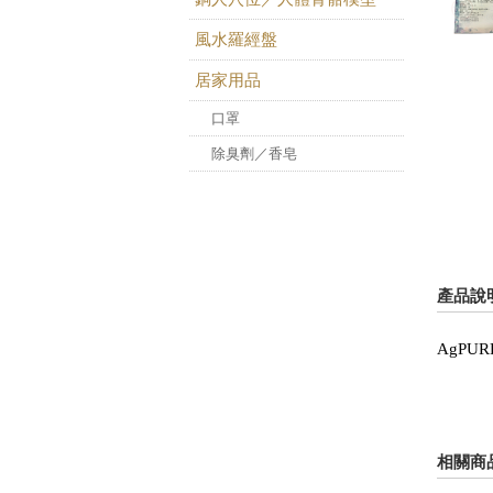
風水羅經盤
居家用品
口罩
除臭劑／香皂
產品說
AgP
相關商