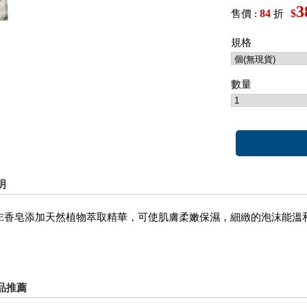
3
84
$
售價 :
折
規格
數量
明
URE香皂添加天然植物萃取精華，可使肌膚柔嫩保濕，細緻的泡沫能
品推薦