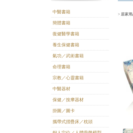
中醫書籍
>
居家用
簡體書籍
復健醫學書籍
養生保健書籍
氣功／武術書籍
命理書籍
宗教／心靈書籍
中醫器材
保健／按摩器材
掛圖／圖卡
攜帶式摺疊床／枕頭
銅人穴位／人體骨骼模型