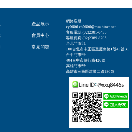
網路客服
息
產品展示
cy0606.ch0606@msa.hinet.net
客服電話:(02)2381-0435
式
會員中心
客服傳真:(02)2389-8705
台北門市部:
詢
常見問題
100台北市中正區重慶南路1段43號B1
台中門市部:
404台中市健行路426號
高雄門市部:
高雄市三民區建國二路180號