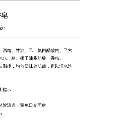
香皂
82
、酒精、甘油、乙二氨四醋酸鈉、己六
純水、糖、椰子油脂肪酸、香精。
沾濕後，均勻塗抹於肌膚，再以清水洗
上標示
於陰涼處，避免日光照射
%