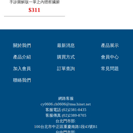
手診圖解版一掌之內體察臟腑
$311
關於我們
最新消息
產品展示
產品介紹
購買方式
會員中心
加入會員
訂單查詢
常見問題
聯絡我們
網路客服
cy0606.ch0606@msa.hinet.net
客服電話:(02)2381-0435
客服傳真:(02)2389-8705
台北門市部:
100台北市中正區重慶南路1段43號B1
台中門市部: