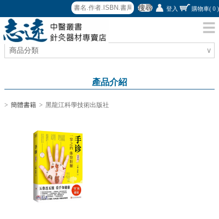
搜尋
登入
購物車
( 0 )
商品分類
∨
產品介紹
>
簡體書籍
> 黑龍江科學技術出版社